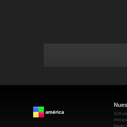
Nues
A24.c
Primici
Radio 