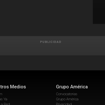
PUBLICIDAD
tros Medios
Grupo América
om
Convocatorias
as Ya
Grupo América
La Red
Privacidad