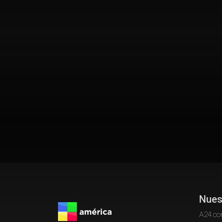
Nues
A24.c