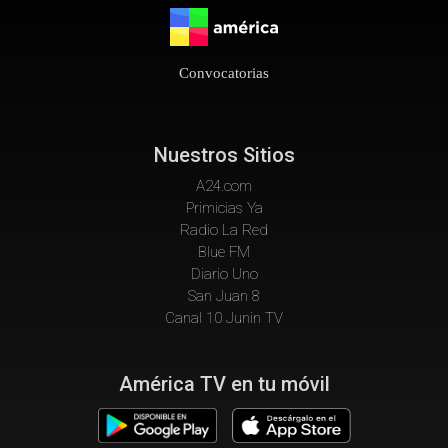
Convocatorias
Nuestros Sitios
A24.com
Primicias Ya
Radio La Red
Blue FM
Diario Uno
San Juan 8
Canal 10 Junin TV
América TV en tu móvil