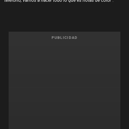
teléfono, vamos a hacer todo lo que es notas de color
".
PUBLICIDAD