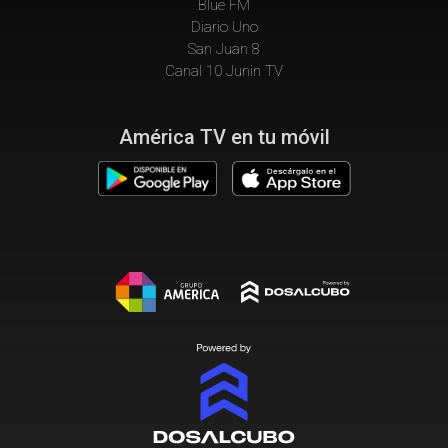
Blue FM
Diario Uno
San Juan 8
Canal 10 Junin TV
América TV en tu móvil