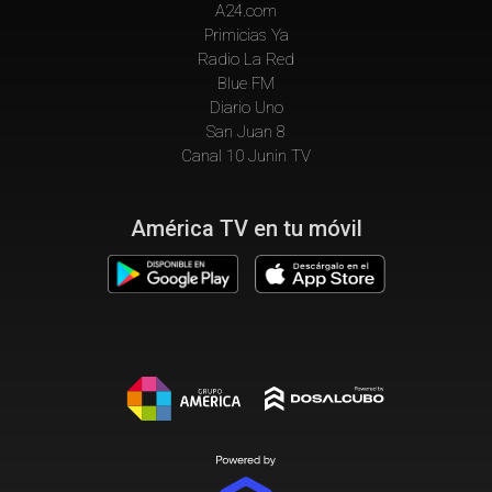
A24.com
Primicias Ya
Radio La Red
Blue FM
Diario Uno
San Juan 8
Canal 10 Junin TV
América TV en tu móvil