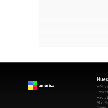
Nues
A24.c
Primici
Radio 
Blue F