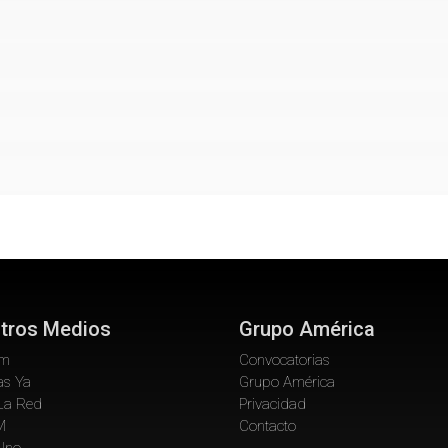
tros Medios
Grupo América
om
Convocatorias
as Ya
Grupo América
La Red
Privacidad
M
Contacto