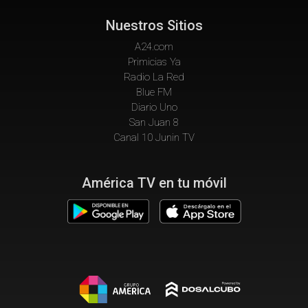
Nuestros Sitios
A24.com
Primicias Ya
Radio La Red
Blue FM
Diario Uno
San Juan 8
Canal 10 Junin TV
América TV en tu móvil