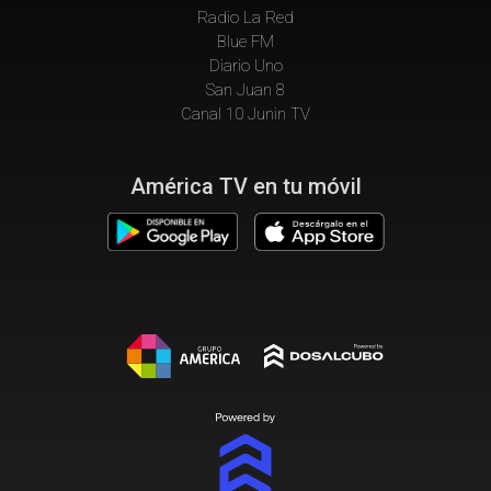
Radio La Red
Blue FM
Diario Uno
San Juan 8
Canal 10 Junin TV
América TV en tu móvil