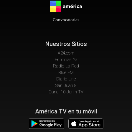
Convocatorias
Nuestros Sitios
A24.com
Primicias Ya
Radio La Red
Blue FM
Diario Uno
San Juan 8
Canal 10 Junin TV
América TV en tu móvil