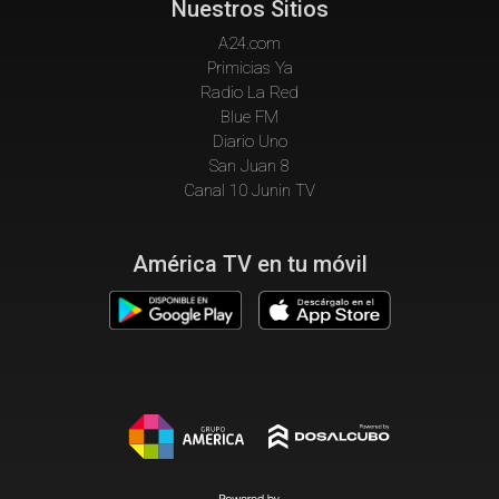
Nuestros Sitios
A24.com
Primicias Ya
Radio La Red
Blue FM
Diario Uno
San Juan 8
Canal 10 Junin TV
América TV en tu móvil