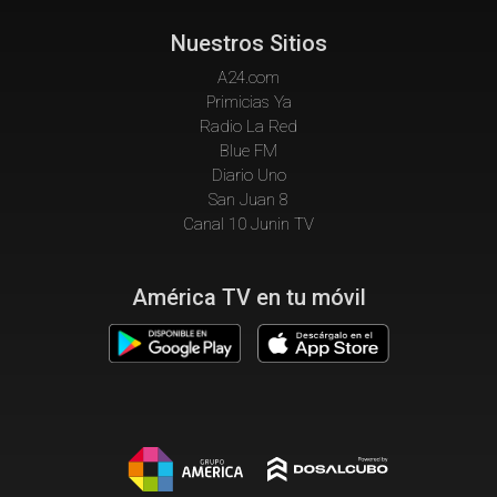
Nuestros Sitios
A24.com
Primicias Ya
Radio La Red
Blue FM
Diario Uno
San Juan 8
Canal 10 Junin TV
América TV en tu móvil