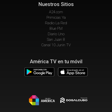
Nuestros Sitios
A24.com
Primicias Ya
Radio La Red
Blue FM
Diario Uno
San Juan 8
Canal 10 Junin TV
América TV en tu móvil