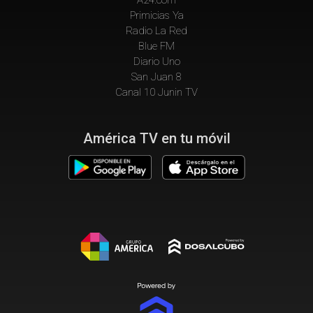
Primicias Ya
Radio La Red
Blue FM
Diario Uno
San Juan 8
Canal 10 Junin TV
América TV en tu móvil