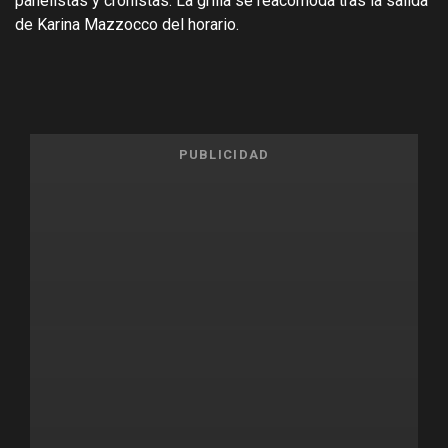
panelistas y cronistas. La grilla se reacomoda tras la salida
de Karina Mazzocco del horario.
PUBLICIDAD