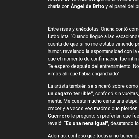
charla con
Ángel de Brito
y el panel del 
Entre risas y anécdotas, Oriana contó cómo 
futbolista. “Cuando llegué a las vacaciones
cuenta de que si no me estaba viniendo po
humor, revelando la espontaneidad con la q
que el momento de confirmación fue íntimo
Te espero después del entrenamiento. Nos 
vimos ahí que había enganchado”.
La artista también se sinceró sobre cómo 
un cagazo terrible”
, confesó sin vueltas
mentir. Me cuesta mucho cerrar una etapa
crecer y a veces veo madres que pierden s
Guerrero
le preguntó si preferían que fu
reveló:
“Es una nena igual”
, desatando lo
Además, confesó que todavía no tienen de