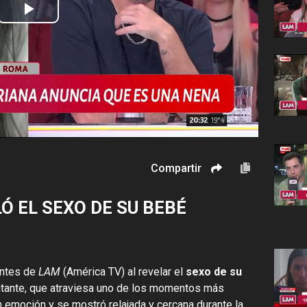
Play
Video
Compartir
Ó EL SEXO DE SU BEBÉ
entes de
LAM
(América TV) al revelar el
sexo de su
ntante, que atraviesa uno de los momentos más
on emoción y se mostró relajada y cercana durante la