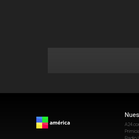
Nues
A24.c
Primici
Radio 