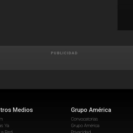
PUBLICIDAD
tros Medios
Grupo América
om
Convocatorias
as Ya
Grupo América
La Red
Privacidad