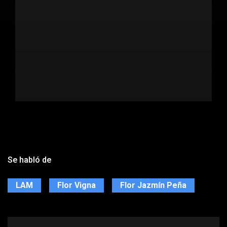
Se habló de
LAM
Flor Vigna
Flor Jazmín Peña