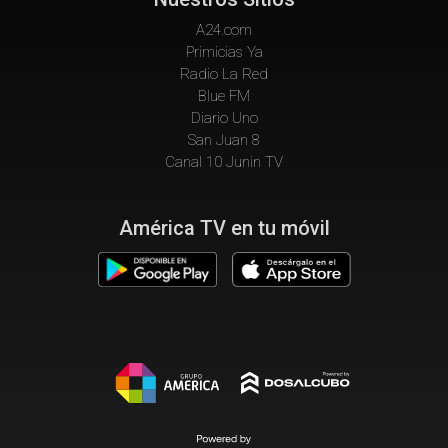
A24.com
Primicias Ya
Radio La Red
Blue FM
Diario Uno
San Juan 8
Canal 10 Junin TV
América TV en tu móvil