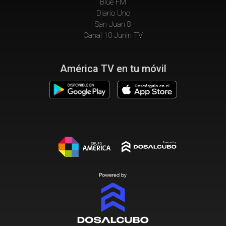
Blue FM
Diario Uno
San Juan 8
Canal 10 Junin TV
América TV en tu móvil