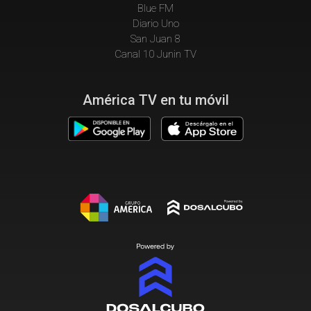
Blue FM
Diario Uno
San Juan 8
Canal 10 Junin TV
América TV en tu móvil