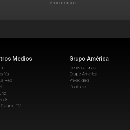
PUBLICIDAD
tros Medios
Grupo América
om
Convocatorias
as Ya
Grupo América
La Red
Privacidad
M
Contacto
 Uno
an 8
10 Junin TV