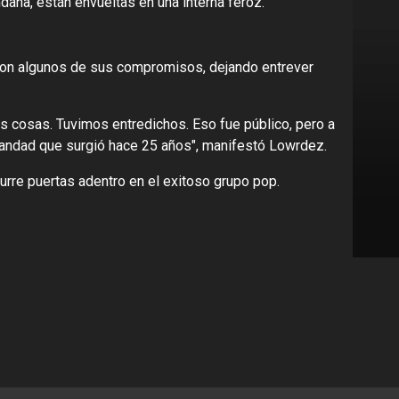
ndana, están envueltas en una interna feroz.
eron algunos de sus compromisos, dejando entrever
s cosas. Tuvimos entredichos. Eso fue público, pero a
andad que surgió hace 25 años", manifestó Lowrdez.
urre puertas adentro en el exitoso grupo pop.