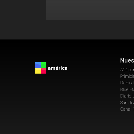
Nues
A24.c
Primici
Radio 
Blue F
Diario
San Ju
Canal 