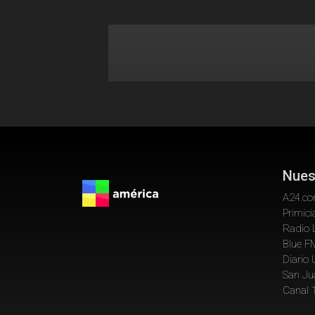
Nues
A24.c
Primici
Radio 
Blue F
Diario
San Ju
Canal 