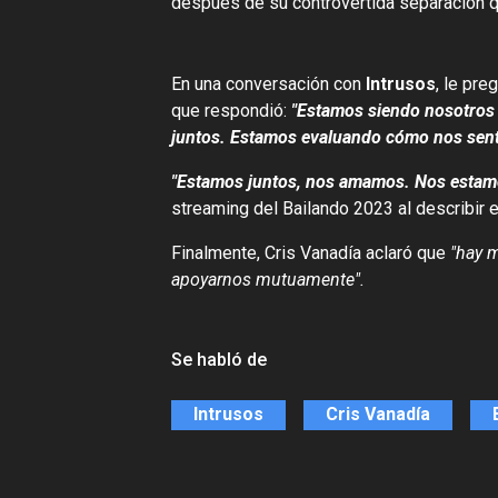
después de su controvertida separación q
En una conversación con
Intrusos
, le pre
que respondió:
"Estamos siendo nosotros 
juntos. Estamos evaluando cómo nos sent
"Estamos juntos, nos amamos. Nos esta
streaming del Bailando 2023 al describir el
Finalmente, Cris Vanadía aclaró que
"hay m
apoyarnos mutuamente".
Se habló de
Intrusos
Cris Vanadía