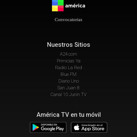
Convocatorias
Nuestros Sitios
A24.com
Primicias Ya
Radio La Red
Blue FM
Diario Uno
San Juan 8
Canal 10 Junin TV
América TV en tu móvil