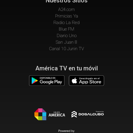
Nuestros Sitios
A24.com
Primicias Ya
Radio La Red
Blue FM
Diario Uno
San Juan 8
Canal 10 Junin TV
América TV en tu móvil