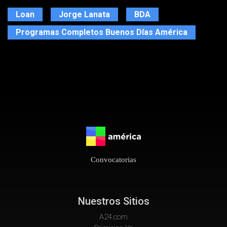
Loan
Jorge Lanata
BDA
Programas Completos Buenos Días América
Convocatorias
Nuestros Sitios
A24.com