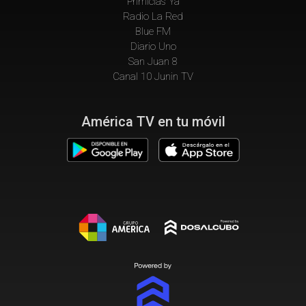
Primicias Ya
Radio La Red
Blue FM
Diario Uno
San Juan 8
Canal 10 Junin TV
América TV en tu móvil