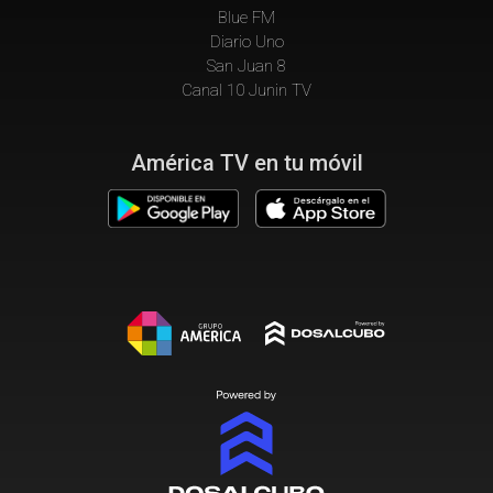
Blue FM
Diario Uno
San Juan 8
Canal 10 Junin TV
América TV en tu móvil