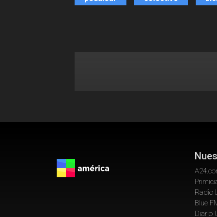
Nues
A24.c
Primici
Radio 
Blue F
Diario