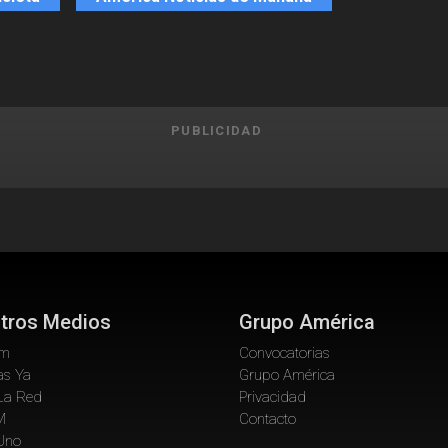
PUBLICIDAD
tros Medios
Grupo América
om
Convocatorias
as Ya
Grupo América
La Red
Privacidad
M
Contacto
 Uno