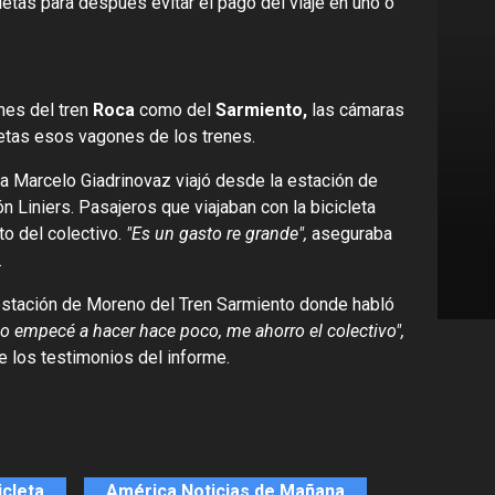
etas para después evitar el pago del viaje en uno o
nes del tren
Roca
como del
Sarmiento,
las cámaras
etas esos vagones de los trenes.
ta Marcelo Giadrinovaz viajó desde la estación de
n Liniers. Pasajeros que viajaban con la bicicleta
to del colectivo.
"Es un gasto re grande",
aseguraba
.
estación de Moreno del Tren Sarmiento donde habló
Lo empecé a hacer hace poco, me ahorro el colectivo",
de los testimonios del informe.
icleta
América Noticias de Mañana