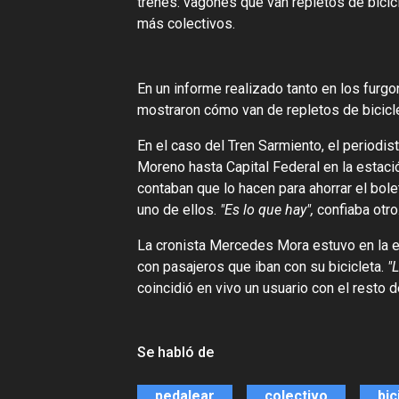
trenes: vagones que van repletos de bicicl
más colectivos.
En un informe realizado tanto en los furgo
mostraron cómo van de repletos de bicicl
En el caso del Tren Sarmiento, el periodis
Moreno hasta Capital Federal en la estació
contaban que lo hacen para ahorrar el bole
uno de ellos.
"Es lo que hay",
confiaba otro
La cronista Mercedes Mora estuvo en la 
con pasajeros que iban con su bicicleta.
"
coincidió en vivo un usuario con el resto 
Se habló de
pedalear
colectivo
bic