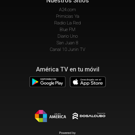
Nuestros Sitios
A24.com
Primicias Ya
Radio La Red
Blue FM
Diario Uno
San Juan 8
Canal 10 Junin TV
América TV en tu móvil