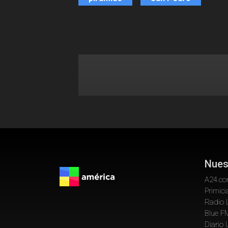
Nues
A24.c
Primici
Radio 
Blue F
Diario