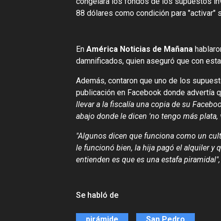
congelara los fondos de los supuestos inv
88 dólares como condición para "activar" su
En
América Noticias de Mañana
hablaro
damnificados, quien aseguró que con esta 
Además, contaron que uno de los supuest
publicación en Facebook donde advertía que
llevar a la fiscalía una copia de su Faceb
abajo donde le dicen 'no tengo más plata, vo
"Algunos dicen que funciona como un culto
le funcionó bien, la hija pagó el alquiler 
entienden es que es una estafa piramidal",
Se habló de
pirámide
San Pedro