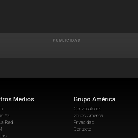
PUBLICIDAD
tros Medios
Grupo América
om
Convocatorias
as Ya
Grupo América
La Red
Privacidad
M
Contacto
 Uno