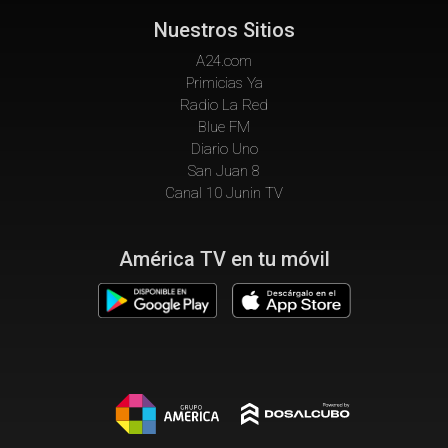
Nuestros Sitios
A24.com
Primicias Ya
Radio La Red
Blue FM
Diario Uno
San Juan 8
Canal 10 Junin TV
América TV en tu móvil