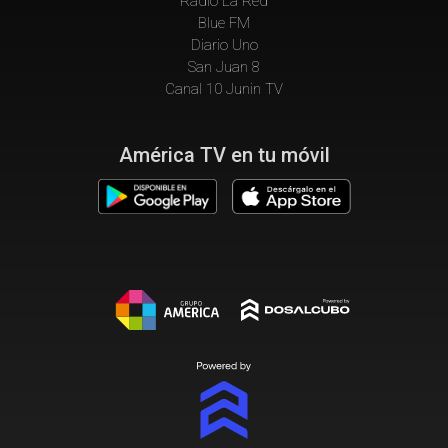
Radio La Red
Blue FM
Diario Uno
San Juan 8
Canal 10 Junin TV
América TV en tu móvil