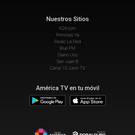
Nuestros Sitios
A24.com
Primicias Ya
Radio La Red
Blue FM
Diario Uno
San Juan 8
Canal 10 Junin TV
América TV en tu móvil