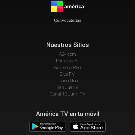
Convocatorias
Nuestros Sitios
A24.com
Primicias Ya
Radio La Red
Blue FM
Diario Uno
San Juan 8
Canal 10 Junin TV
América TV en tu móvil