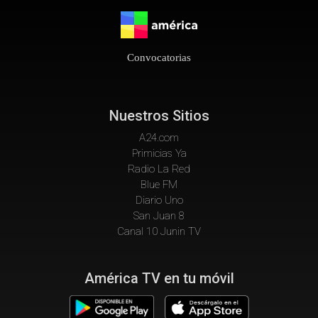
Convocatorias
Nuestros Sitios
A24.com
Primicias Ya
Radio La Red
Blue FM
Diario Uno
San Juan 8
Canal 10 Junin TV
América TV en tu móvil