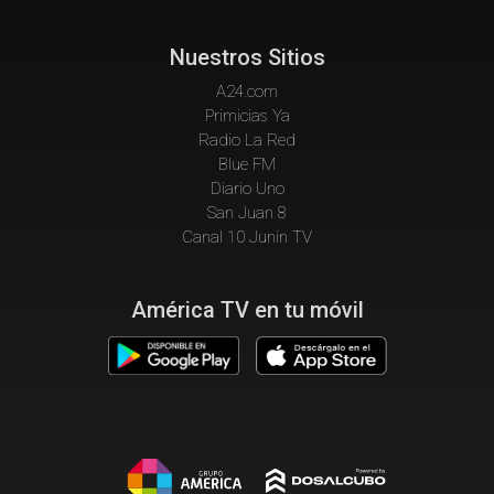
Nuestros Sitios
A24.com
Primicias Ya
Radio La Red
Blue FM
Diario Uno
San Juan 8
Canal 10 Junin TV
América TV en tu móvil