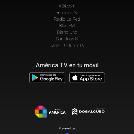
A24.com
Primicias Ya
Radio La Red
Blue FM
Diario Uno
San Juan 8
Canal 10 Junin TV
América TV en tu móvil