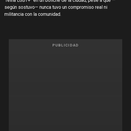
“reina LGBT+” en un boliche de la ciudad, pese a que —
según sostuvo— nunca tuvo un compromiso real ni
militancia con la comunidad.
PUBLICIDAD