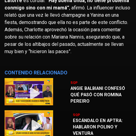
Latorre
es cordial.
“Hay buena onda, no tiene problema
conmigo sino con mi mamá”
, afirmó. La influencer incluso
relató que una vez le llevó champagne a Yanina en una
fiesta, demostrando que ella no es parte de este conflicto.
Además, Charlotte aprovechó la ocasión para comentar
sobre su relación con Mariana Nannis, asegurando que, a
pesar de los altibajos del pasado, actualmente se llevan
muy bien y “hicieron las paces”.
CONTENIDO RELACIONADO
SQP
ANGIE BALBIANI CONFESÓ
QUÉ PASÓ CON ROMINA
PEREIRO
SQP
ESCÁNDALO EN APTRA:
HABLARON POLINO Y
VENTURA