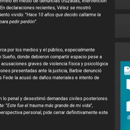
terminó en medio de denuncias cruzadas, intervención
. En declaraciones recientes, Vélez se mostró
ento vivido: "
Hace 10 años que decido callarme la
 para pedir perdón
".
rca por los medios y el público, especialmente
un Sueño, donde debieron compartir espacio pese a
ó acusaciones graves de violencia física y psicológica
ones presentadas ante la justicia, Barbie denunció
as Fede la acusó de daños materiales e intento de
 en lo penal y desestimó demandas civiles posteriores.
e: "
Este fue el trauma más grande de mi vida
",
erspectiva personal, pide cerrar definitivamente este