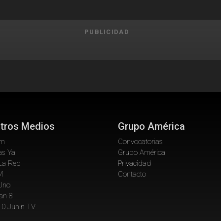
PUBLICIDAD
tros Medios
Grupo América
om
Convocatorias
as Ya
Grupo América
La Red
Privacidad
M
Contacto
 Uno
an 8
10 Junin TV