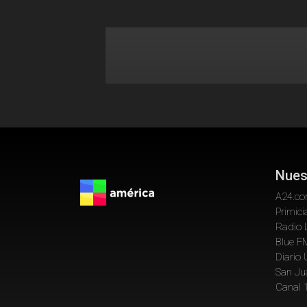
Nues
A24.c
Primici
Radio 
Blue F
Diario
San Ju
Canal 