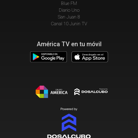
Blue FM
Diario Uno
San Juan 8
Canal 10 Junin TV
América TV en tu móvil