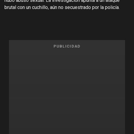
hubo abuso sexual. La investigación apunta a un ataque
brutal con un cuchillo, aún no secuestrado por la policía.
PUBLICIDAD