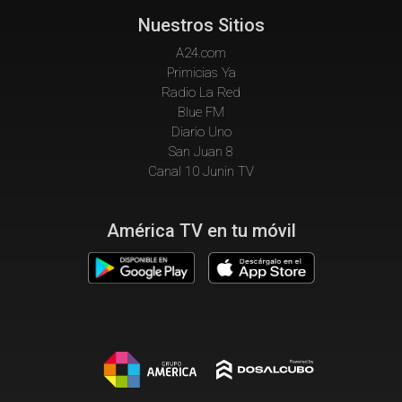
Nuestros Sitios
A24.com
Primicias Ya
Radio La Red
Blue FM
Diario Uno
San Juan 8
Canal 10 Junin TV
América TV en tu móvil