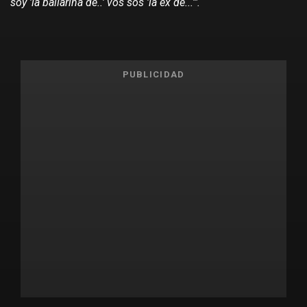
soy 'la bailarina de..' vos sos 'la ex de...'".
PUBLICIDAD