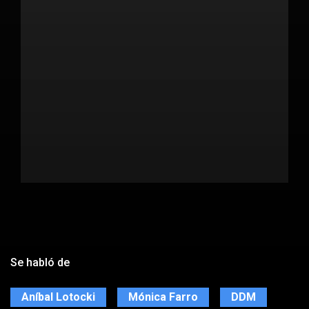
Se habló de
Aníbal Lotocki
Mónica Farro
DDM