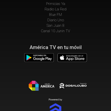
Primicias Ya
Radio La Red
Blue FM
Diario Uno
San Juan 8
Canal 10 Junin TV
América TV en tu móvil