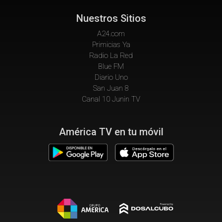
Nuestros Sitios
A24.com
Primicias Ya
Radio La Red
Blue FM
Diario Uno
San Juan 8
Canal 10 Junin TV
América TV en tu móvil